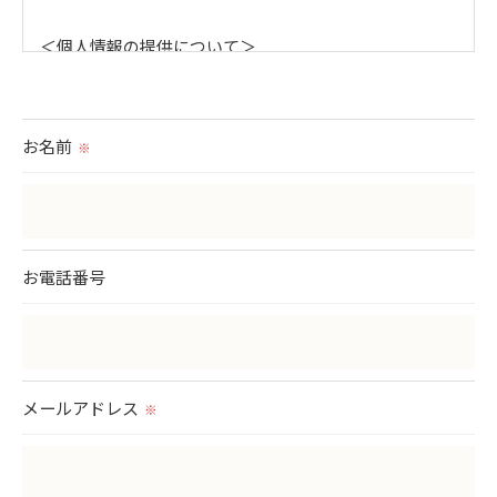
＜個人情報の提供について＞
当社ではお客様の同意を得た場合または法令に定められ
た場合を除き、
取得した個人情報を第三者に提供することはいたしませ
お名前
※
ん。
＜個人情報の委託について＞
当社では、利用目的の達成に必要な範囲において、個人
お電話番号
情報を外部に委託する場合があります。
これらの委託先に対しては個人情報保護契約等の措置を
とり、適切な監督を行います。
＜個人情報の安全管理＞
メールアドレス
※
当社では、個人情報の漏洩等がなされないよう、適切に
安全管理対策を実施します。