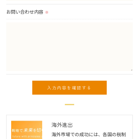
＜個人情報を与えなかった場合に生じる結果＞
お問い合わせ内容
※
必要な情報を頂けない場合は、それに対応した当社のサ
ービスをご提供できない場合がございますので予めご了
承ください。
＜個人情報の開示･訂正・削除･利用停止の手続について
＞
当社では、お客様の個人情報の開示･訂正･削除・利用停
止の手続を定めさせて頂いております。
ご本人である事を確認のうえ、対応させて頂きます。
個人情報の開示･訂正･削除・利用停止の具体的手続きに
つきましては、お電話でお問合せ下さい。
海外進出
海外市場での成功には、各国の税制