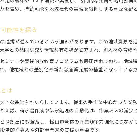
不足の緩和やコスト削減が実現し、専門的な業務や地域独自
松山市で進む生成AIによる産業振興の可能性
力を高め、持続可能な地域社会の実現を後押しする重要な鍵
生成AI導入で観光業や中小企業はどう変わるか
地域課題解決に向けた生成AI活用のヒント
の可能性を探る
えひめの女性デジタルキャリアプログラムが地域に与え
女性も活躍できる生成AI時代の松山とは
の連携が進んでいるという強みがあります。この地域資源を活
大学との共同研究や情報共有の場が拡充され、AI人材の育成
生成AI時代の松山で女性が活躍できる理由
愛媛デジタル女子プロジェクトと女性のキャリア形成
用セミナーや実践的な教育プログラムも展開されており、地域
され、他地域との差別化や新たな産業発展の基盤となっている
生成AIが女性の働き方に与えるプラスの影響
女性視点で見る生成AI活用の新たな仕事とは
デジタル人材育成が女性の活躍を後押しする仕組み
化とは
デジタル女子プロジェクトと生成AIの相乗効果
に大きな進化をもたらしています。従来の手作業中心だった業務
愛媛デジタル女子プロジェクトと生成AIの連携強化
とえば、請求書作成や伝票処理の自動化は、作業ミスの減少
生成AI活用で実現するデジタル女子の活躍事例
ビス創出にも波及し、松山市全体の産業競争力強化につながり
キャリアアップに役立つ生成AIスキルの磨き方
段階的な導入や外部専門家の支援が重要です。
プロジェクト参加者が体感する生成AIの魅力とは