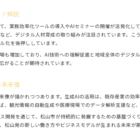
生成AIで促進される女性向けデジタル人材育成
ンド解説
生成AIで生まれる松山の新しいキャリア開発
して、業務効率化ツールの導入やAIセミナーの開催が活発化し
生成AIを活かした松山独自のキャリア開発とは
など、デジタル人材育成の取り組みが注目されています。こう
生成AI時代に求められる新しい仕事と能力を考察
ル化を後押ししています。
地元で活躍するための生成AIスキル習得の秘訣
の場も増加しており、AI技術への理解促進と地域全体のデジタ
生成AI活用で広がる多様なキャリアパス
に広がることが期待されています。
女性におすすめの生成AIキャリア形成方法
の未来像
来像が描かれつつあります。生成AIの活用は、既存産業の効
ば、観光情報の自動生成や医療現場でのデータ解析支援など、
ス開発を通じて、松山市が持続的に発展するための基盤づく
、松山発の新しい働き方やビジネスモデルが生まれる未来が