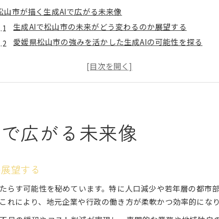
松山市が描く生成AIで広がる未来像
生成AIで松山市の未来がどう変わるのか展望する
愛媛県松山市の強みを活かした生成AIの可能性を探る
生成AIがもたらす地域社会と産業の進化とは
松山市に広がる生成AI活用の最新トレンド解説
デジタル化推進で生まれる新たな松山の未来像
生成AI活用が変える愛媛の働き方最前線
生成AI導入で働き方がどう変革されるのか
Iで広がる未来像
愛媛における生成AI活用の最前線の動向を解説
新しい働き方を支える生成AIの具体的な役割
松山市記者会見で語られるAI活用の実態に注目
か展望する
生成AIで実現する柔軟なワークスタイルとは
もたらす可能性を秘めています。特に人口減少や若年層の都市部
地域活性化に生成AIが与える新たな可能性
これにより、地元企業や行政の働き方が柔軟かつ効率的にな
生成AIがもたらす地域活性化の具体的な事例