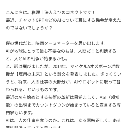
こんにちは。税理士法人えひめコネクトです！
最近、チャットGPTなどのAIについて耳にする機会が増えた
のではないでしょうか？
僕の世代だと、映画ターミネーターを思い出します。
AIが地球にとって最も不要なのもは、人間だ！と判断する
と、人とAIの戦争が始まるかも。
と、話は飛びましたが、2014年、マイケルAオズボーン准教
授が【雇用の未来】という論文を発表しました。ざっくりい
うと、将来、人の仕事の大部分が、AIやロボットに取って替
わられる、というものです。
最近のAIを始めとする技術の革新は目覚ましく、ASI（超知
能）の出現までカウントダウンが始まっていると宣言する専
門家もいます。
AIは、人の仕事を奪うのか。これは、ある意味正しく、ある
意味間違っていると思います。