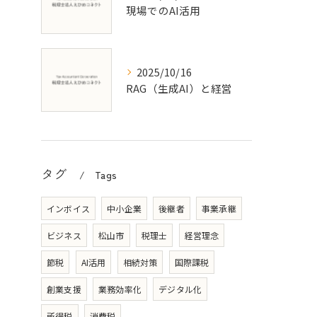
現場でのAI活用
2025/10/16
RAG（生成AI）と経営
タグ
Tags
インボイス
中小企業
後継者
事業承継
ビジネス
松山市
税理士
経営理念
節税
AI活用
相続対策
国際課税
創業支援
業務効率化
デジタル化
所得税
消費税