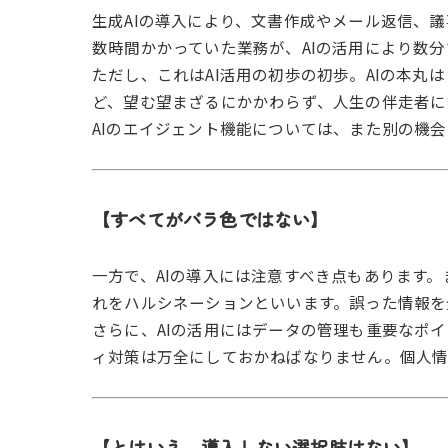
生成AIの導入により、文書作成やメール返信、
数時間かかっていた業務が、AIの活用により数
ただし、これはAI活用の初歩の初歩。AIの本丸
ど、望む望まざるにかかわらず、人生の伴走者に
AIのエイジェント機能については、また別の機
【すべてがバラ色ではない】
一方で、AIの導入には注意すべき点もあります
れをハルシネーションといいます。誤った情報を
さらに、AIの活用にはデータの管理も重要なポ
ィ対策は万全にしておかねばなりません。個人情
【とはいえ、導入しない選択肢はない】